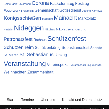
Corona
Fackelumzug
Festzug
ComeBack Coverband
Gemeinschaft
Gottesdienst
Feuerwerk
Froitzheim
Jugend
Karneval
Mainacht
Königsschießen
Marktplatz
Maibaum
Nideggen
Nikolauswanderung
Neujahr
Nikolaus
Schützenfest
Patronatsfest
Rathaus
Schützenheim
Schützenkönig
Sebastianusfest
Spende
St. Sebastianus
Umzug
St. Martin
Veranstaltung
Vereinspokal
Vorstandssitzung
Website
Weihnachten
Zusammenhalt
Start
Termine
Über uns
Kontakt und Datenschutz