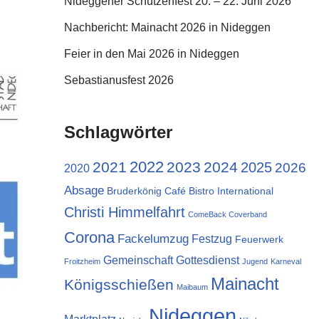
Nideggener Schützenfest 20. – 22. Juni 2026
Nachbericht: Mainacht 2026 in Nideggen
Feier in den Mai 2026 in Nideggen
Sebastianusfest 2026
Schlagwörter
2022
2021
2023
2024
2025
2026
2020
Absage
Bruderkönig
Café Bistro International
Christi Himmelfahrt
ComeBack Coverband
Corona
Fackelumzug
Festzug
Feuerwerk
Gemeinschaft
Gottesdienst
Froitzheim
Jugend
Karneval
Mainacht
Königsschießen
Maibaum
Nideggen