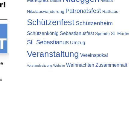
Marktplatz
Neujahr
Nikolaus
Patronatsfest
Nikolauswanderung
Rathaus
Schützenfest
Schützenheim
Schützenkönig
Sebastianusfest
Spende
St. Martin
St. Sebastianus
Umzug
Veranstaltung
Vereinspokal
re
Weihnachten
Zusammenhalt
Vorstandssitzung
Website
n
 »