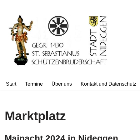
Zum
Inhalt
springen
Start
Termine
Über uns
Kontakt und Datenschutz
Marktplatz
Mainacht 2024 in Nideggen