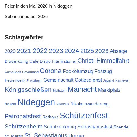
Feier in den Mai 2026 in Nideggen
Sebastianusfest 2026
Schlagwörter
2022
2021
2023
2024
2025
2026
Absage
2020
Christi Himmelfahrt
Bruderkönig
Café Bistro International
Corona
Fackelumzug
Festzug
ComeBack Coverband
Gemeinschaft
Gottesdienst
Feuerwerk
Froitzheim
Jugend
Karneval
Mainacht
Königsschießen
Marktplatz
Maibaum
Nideggen
Nikolauswanderung
Neujahr
Nikolaus
Schützenfest
Patronatsfest
Rathaus
Schützenheim
Schützenkönig
Sebastianusfest
Spende
St. Sebastianus
Umzug
St. Martin