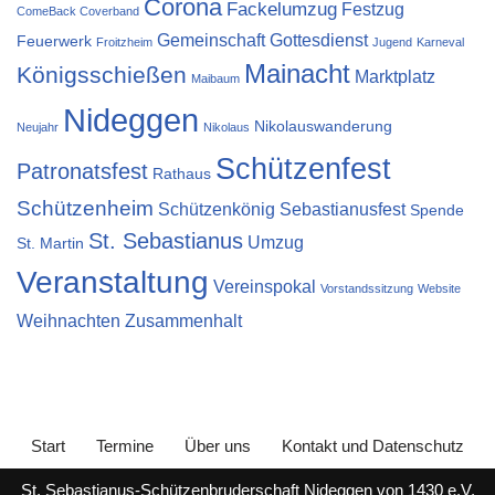
Corona
Fackelumzug
Festzug
ComeBack Coverband
Gemeinschaft
Gottesdienst
Feuerwerk
Froitzheim
Jugend
Karneval
Mainacht
Königsschießen
Marktplatz
Maibaum
Nideggen
Nikolauswanderung
Neujahr
Nikolaus
Schützenfest
Patronatsfest
Rathaus
Schützenheim
Schützenkönig
Sebastianusfest
Spende
St. Sebastianus
Umzug
St. Martin
Veranstaltung
Vereinspokal
Vorstandssitzung
Website
Weihnachten
Zusammenhalt
Start
Termine
Über uns
Kontakt und Datenschutz
St. Sebastianus-Schützenbruderschaft Nideggen von 1430 e.V,