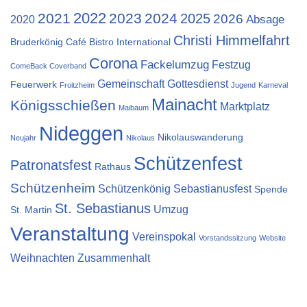
2022
2021
2023
2024
2025
2026
Absage
2020
Christi Himmelfahrt
Bruderkönig
Café Bistro International
Corona
Fackelumzug
Festzug
ComeBack Coverband
Gemeinschaft
Gottesdienst
Feuerwerk
Froitzheim
Jugend
Karneval
Mainacht
Königsschießen
Marktplatz
Maibaum
Nideggen
Nikolauswanderung
Neujahr
Nikolaus
Schützenfest
Patronatsfest
Rathaus
Schützenheim
Schützenkönig
Sebastianusfest
Spende
St. Sebastianus
Umzug
St. Martin
Veranstaltung
Vereinspokal
Vorstandssitzung
Website
Weihnachten
Zusammenhalt